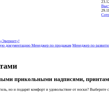
23.1
Выст
29.1
Сотр
 «Эвернит»!
чную документацию
Менеджер по продажам
Менеджер по развит
нтами
ьными прикольными надписями, принтам
тиль, но и подарят комфорт и удовольствие от носки? Выберите с