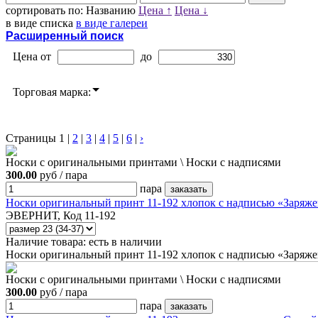
сортировать по:
Названию
Цена ↑
Цена ↓
в виде списка
в виде галереи
Расширенный поиск
Цена от
до
Торговая марка:
Страницы
1
|
2
|
3
|
4
|
5
|
6
|
›
Носки с оригинальными принтами \ Носки с надписями
300.00
руб / пара
пара
Носки оригинальный принт 11-192 хлопок с надписью «Заряже
ЭВЕРНИТ, Код 11-192
Наличие товара:
есть в наличии
Носки оригинальный принт 11-192 хлопок с надписью «Заряже
Носки с оригинальными принтами \ Носки с надписями
300.00
руб / пара
пара