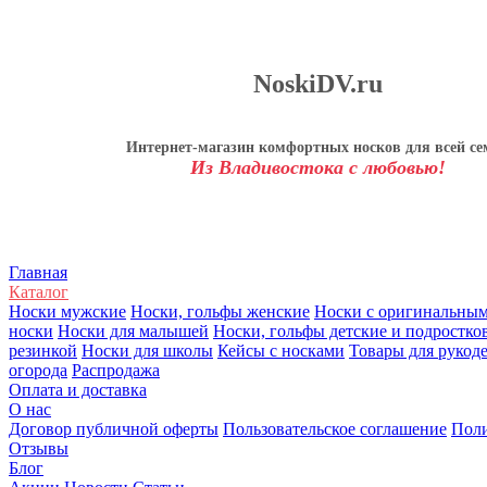
NoskiDV.ru
Интернет-магазин комфортных носков для всей се
Из Владивостока с любовью!
Главная
Каталог
Носки мужские
Носки, гольфы женские
Носки с оригинальны
носки
Носки для малышей
Носки, гольфы детские и подростко
резинкой
Носки для школы
Кейсы с носками
Товары для рукод
огорода
Распродажа
Оплата и доставка
О нас
Договор публичной оферты
Пользовательское соглашение
Поли
Отзывы
Блог