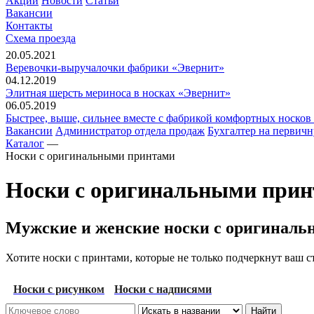
Акции
Новости
Статьи
Вакансии
Контакты
Схема проезда
20.05.2021
Веревочки-выручалочки фабрики «Эвернит»
04.12.2019
Элитная шерсть мериноса в носках «Эвернит»
06.05.2019
Быстрее, выше, сильнее вместе с фабрикой комфортных носков
Вакансии
Администратор отдела продаж
Бухгалтер на перви
Каталог
—
Носки с оригинальными принтами
Носки с оригинальными при
Мужские и женские носки с оригинал
Хотите носки с принтами, которые не только подчеркнут ваш с
Носки с рисунком
Носки с надписями