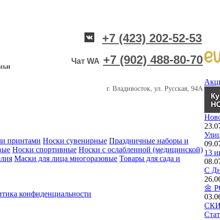
+7 (423) 202-52-53
+7 (902) 488-80-70
Чат WA
мьи
Акц
г. Владивосток, ул. Русская, 94А
Нов
23.0
Улиц
ми принтами
Носки сувенирные
Праздничные наборы и
09.0
вые
Носки спортивные
Носки с ослабленной (медицинской)
13 и
елия
Маски для лица многоразовые
Товары для сада и
08.0
С Дн
26.0
🌼 
тика конфиденциальности
03.0
СКИД
Стат