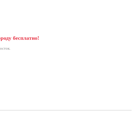
ороду бесплатно!
осток.