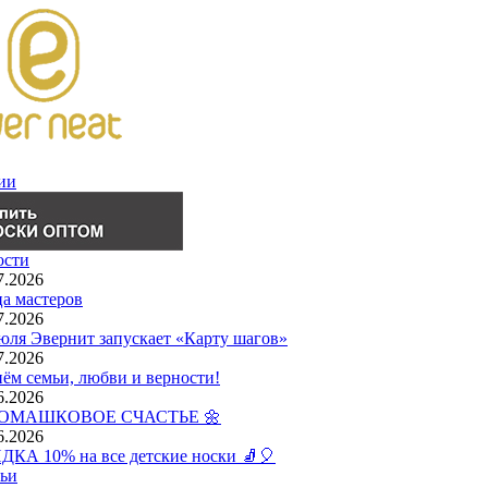
ии
ости
7.2026
а мастеров
7.2026
юля Эвернит запускает «Карту шагов»
7.2026
ём семьи, любви и верности!
6.2026
РОМАШКОВОЕ СЧАСТЬЕ 🌼
6.2026
КА 10% на все детские носки 🧦🎈
ьи