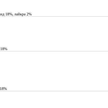
мид 18%, лайкра 2%
 18%
 18%