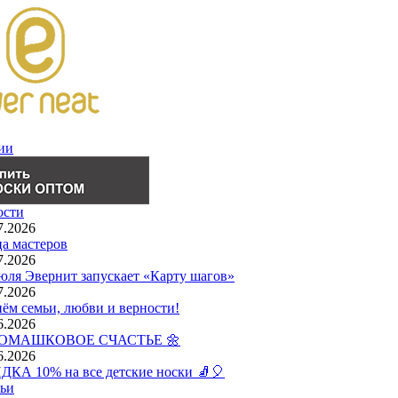
ии
ости
7.2026
а мастеров
7.2026
юля Эвернит запускает «Карту шагов»
7.2026
ём семьи, любви и верности!
6.2026
РОМАШКОВОЕ СЧАСТЬЕ 🌼
6.2026
КА 10% на все детские носки 🧦🎈
ьи