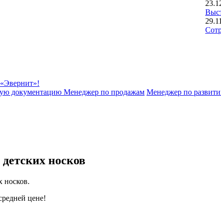
23.1
Выст
29.1
Сотр
 «Эвернит»!
чную документацию
Менеджер по продажам
Менеджер по развит
 детских носков
х носков.
средней цене!