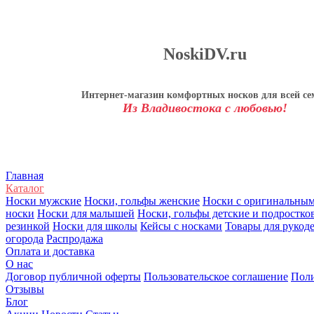
NoskiDV.ru
Интернет-магазин комфортных носков для всей се
Из Владивостока с любовью!
Главная
Каталог
Носки мужские
Носки, гольфы женские
Носки с оригинальны
носки
Носки для малышей
Носки, гольфы детские и подростко
резинкой
Носки для школы
Кейсы с носками
Товары для рукод
огорода
Распродажа
Оплата и доставка
О нас
Договор публичной оферты
Пользовательское соглашение
Поли
Отзывы
Блог