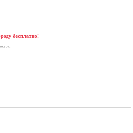
ороду бесплатно!
осток.