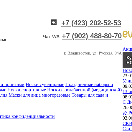
+7 (423) 202-52-53
+7 (902) 488-80-70
Чат WA
мьи
Акц
г. Владивосток, ул. Русская, 94А
Нов
23.0
Улиц
ми принтами
Носки сувенирные
Праздничные наборы и
09.0
вые
Носки спортивные
Носки с ослабленной (медицинской)
13 и
елия
Маски для лица многоразовые
Товары для сада и
08.0
С Дн
26.0
🌼 
тика конфиденциальности
03.0
СКИД
Стат