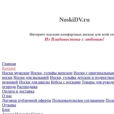
NoskiDV.ru
Интернет-магазин комфортных носков для всей се
Из Владивостока с любовью!
Главная
Каталог
Носки мужские
Носки, гольфы женские
Носки с оригинальны
носки
Носки для малышей
Носки, гольфы детские и подростко
резинкой
Носки для школы
Кейсы с носками
Товары для рукод
огорода
Распродажа
Оплата и доставка
О нас
Договор публичной оферты
Пользовательское соглашение
Поли
Отзывы
Блог