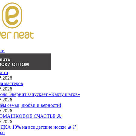
ии
ости
7.2026
а мастеров
7.2026
юля Эвернит запускает «Карту шагов»
7.2026
ём семьи, любви и верности!
6.2026
РОМАШКОВОЕ СЧАСТЬЕ 🌼
6.2026
КА 10% на все детские носки 🧦🎈
ьи