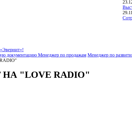
23.1
Выст
29.1
Сотр
 «Эвернит»!
чную документацию
Менеджер по продажам
Менеджер по развит
RADIO"
 НА "LOVE RADIO"