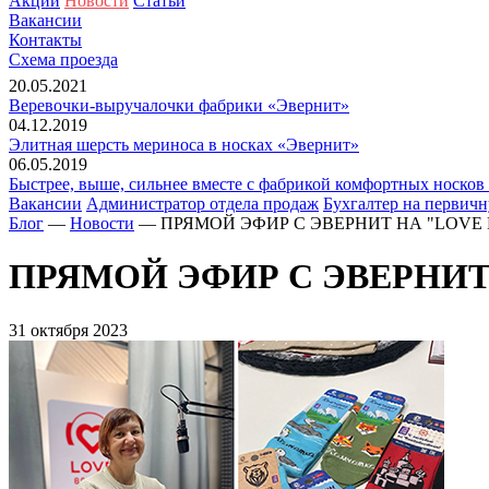
Акции
Новости
Статьи
Вакансии
Контакты
Схема проезда
20.05.2021
Веревочки-выручалочки фабрики «Эвернит»
04.12.2019
Элитная шерсть мериноса в носках «Эвернит»
06.05.2019
Быстрее, выше, сильнее вместе с фабрикой комфортных носков
Вакансии
Администратор отдела продаж
Бухгалтер на перви
Блог
—
Новости
— ПРЯМОЙ ЭФИР С ЭВЕРНИТ НА "LOVE 
ПРЯМОЙ ЭФИР С ЭВЕРНИТ
31 октября 2023