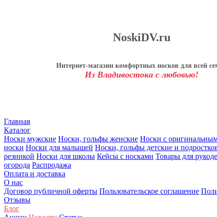
NoskiDV.ru
Интернет-магазин комфортных носков для всей се
Из Владивостока с любовью!
Главная
Каталог
Носки мужские
Носки, гольфы женские
Носки с оригинальны
носки
Носки для малышей
Носки, гольфы детские и подростко
резинкой
Носки для школы
Кейсы с носками
Товары для рукод
огорода
Распродажа
Оплата и доставка
О нас
Договор публичной оферты
Пользовательское соглашение
Поли
Отзывы
Блог