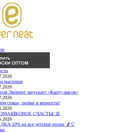
ии
ости
7.2026
а мастеров
7.2026
юля Эвернит запускает «Карту шагов»
7.2026
ём семьи, любви и верности!
6.2026
РОМАШКОВОЕ СЧАСТЬЕ 🌼
6.2026
КА 10% на все детские носки 🧦🎈
ьи