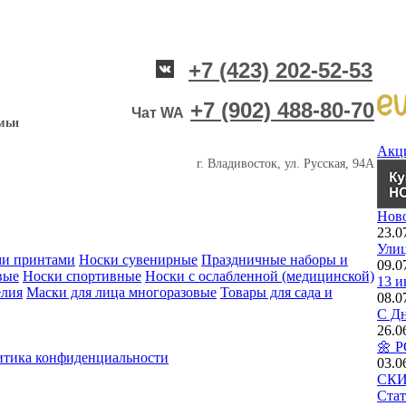
+7 (423) 202-52-53
+7 (902) 488-80-70
Чат WA
мьи
Акц
г. Владивосток, ул. Русская, 94А
Нов
23.0
Улиц
ми принтами
Носки сувенирные
Праздничные наборы и
09.0
вые
Носки спортивные
Носки с ослабленной (медицинской)
13 и
елия
Маски для лица многоразовые
Товары для сада и
08.0
С Дн
26.0
🌼 
тика конфиденциальности
03.0
СКИД
Стат